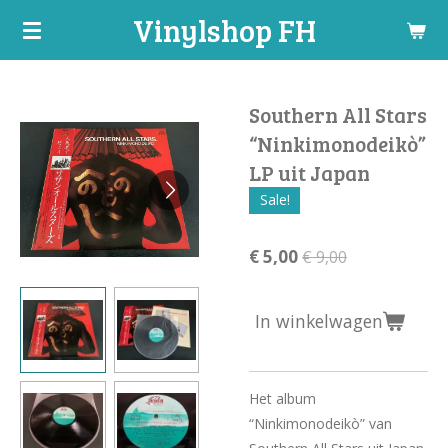
Vinylshop FH
Ga
direct
naar
de
Southern All Stars
hoofdinhoud
“Ninkimonodeikò”
LP uit Japan
Sale!
€ 5,00
€ 9,00
In winkelwagen
Het album
“Ninkimonodeikò” van