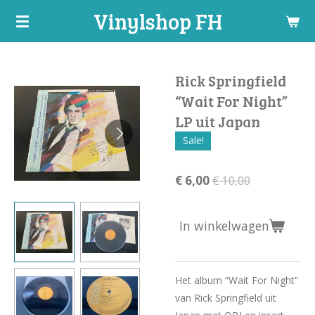
Vinylshop FH
Ga
direct
naar
de
Rick Springfield
hoofdinhoud
“Wait For Night”
LP uit Japan
Sale!
€ 6,00
€ 10,00
In winkelwagen
Het album “Wait For Night”
van Rick Springfield uit