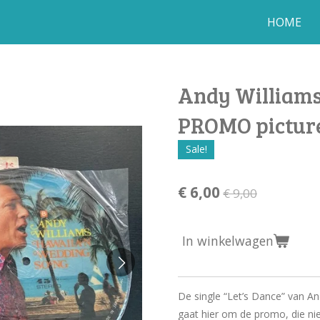
HOME
Andy Williams 
PROMO picture
Sale!
€ 6,00
€ 9,00
In winkelwagen
De single “Let’s Dance” van And
gaat hier om de promo, die nie