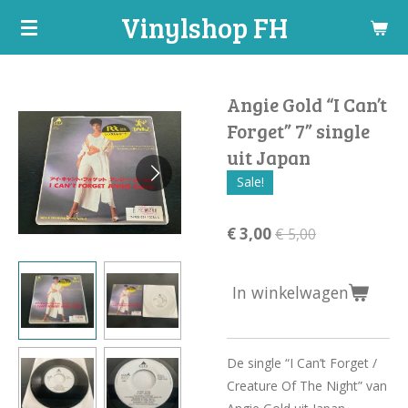
Vinylshop FH
Ga
direct
naar
de
Angie Gold “I Can’t
hoofdinhoud
Forget” 7” single
uit Japan
Sale!
€ 3,00
€ 5,00
In winkelwagen
De single “I Can’t Forget /
Creature Of The Night” van