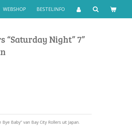
WEBSHOP
BESTELINFO
rs “Saturday Night” 7”
an
e Bye Baby” van Bay City Rollers uit Japan.