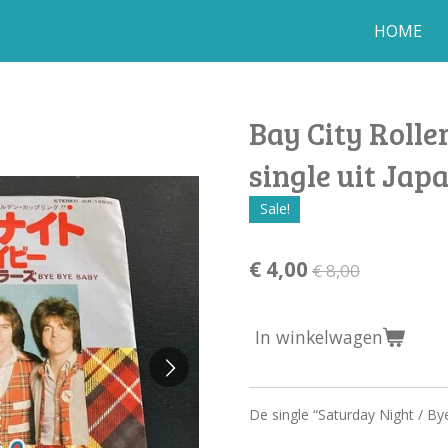
HOME
Bay City Rolle
single uit Jap
Sale!
€ 4,00
€ 8,00
In winkelwagen
De single “Saturday Night / By