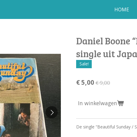
HOME
Daniel Boone “
single uit Jap
Sale!
€ 5,00
€ 9,00
In winkelwagen
De single “Beautiful Sunday / 