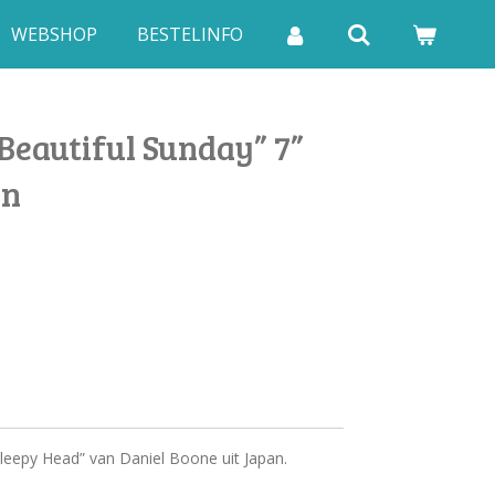
WEBSHOP
BESTELINFO
Beautiful Sunday” 7”
an
Sleepy Head” van Daniel Boone uit Japan.