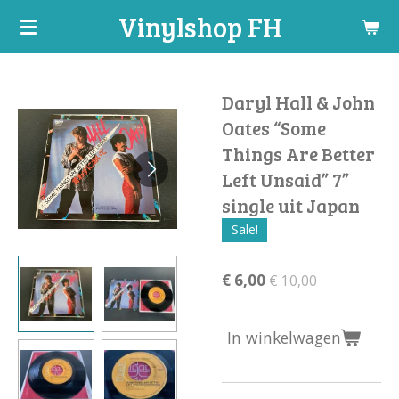
Vinylshop FH
Ga
direct
naar
de
Daryl Hall & John
hoofdinhoud
Oates “Some
Things Are Better
Left Unsaid” 7”
single uit Japan
Sale!
€ 6,00
€ 10,00
In winkelwagen