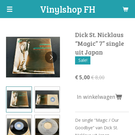
Vinylshop FH
Ga
direct
naar
de
Dick St. Nicklaus
hoofdinhoud
“Magic” 7” single
uit Japan
Sale!
€ 5,00
€ 8,00
In winkelwagen
De single “Magic / Our
Goodbye” van Dick St.