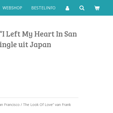
WEBSHOP
BESTELINFO
“I Left My Heart In San
single uit Japan
San Francisco / The Look Of Love” van Frank