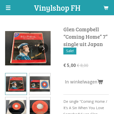
Vinylshop FH
Ga
direct
naar
de
Glen Campbell
hoofdinhoud
“Coming Home” 7”
single uit Japan
Sale!
€ 5,00
€ 8,00
In winkelwagen
De single “Coming Home /
It’s A Sin When You Love