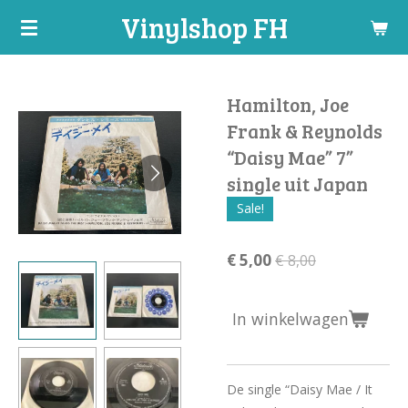
Vinylshop FH
Ga
direct
naar
de
Hamilton, Joe
hoofdinhoud
Frank & Reynolds
“Daisy Mae” 7”
single uit Japan
Sale!
€ 5,00
€ 8,00
In winkelwagen
De single “Daisy Mae / It