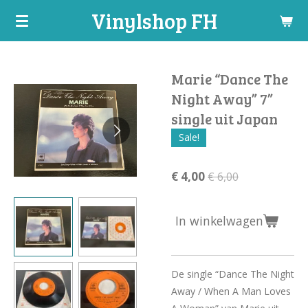
Vinylshop FH
Ga
direct
naar
de
Marie “Dance The
hoofdinhoud
Night Away” 7”
single uit Japan
Sale!
€ 4,00
€ 6,00
In winkelwagen
De single “Dance The Night
Away / When A Man Loves