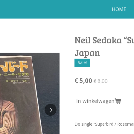
HOME
Neil Sedaka “S
Japan
Sale!
€ 5,00
€ 8,00
In winkelwagen
De single “Superbird / Rosemar