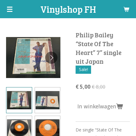
Vinylshop FH
Ga
direct
naar
de
Philip Bailey
hoofdinhoud
“State Of The
Heart” 7” single
uit Japan
Sale!
€ 5,00
€ 8,00
In winkelwagen
De single “State Of The