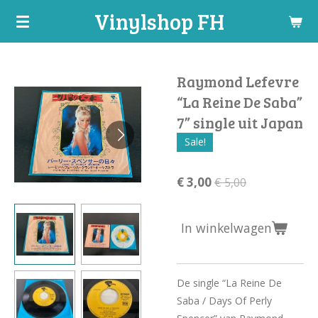
Vinylshop FH
Ga
direct
naar
de
Raymond Lefevre
hoofdinhoud
“La Reine De Saba”
7” single uit Japan
Sale!
€ 3,00
€ 5,00
In winkelwagen
De single “La Reine De
Saba / Days Of Perly