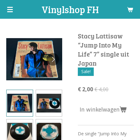
Vinylshop FH
Ga
direct
naar
de
Stacy Lattisaw
hoofdinhoud
“Jump Into My
Life” 7” single uit
Japan
Sale!
€ 2,00
€ 4,00
In winkelwagen
De single “Jump Into My