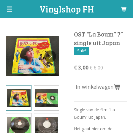
Vinylshop FH
Ga
direct
naar
de
OST “La Boum” 7”
hoofdinhoud
single uit Japan
Sale!
€ 3,00
€ 6,00
In winkelwagen
Single van de film “La
Boum” uit Japan.
Het gaat hier om de