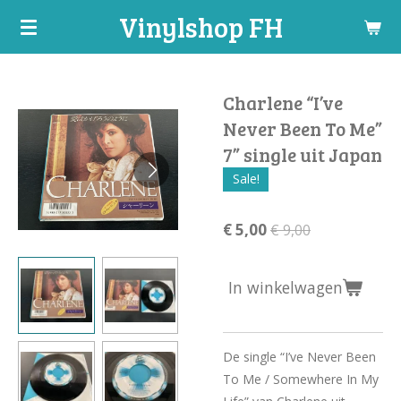
Vinylshop FH
Ga
direct
naar
de
Charlene “I’ve
hoofdinhoud
Never Been To Me”
7” single uit Japan
Sale!
€ 5,00
€ 9,00
In winkelwagen
De single “I’ve Never Been
To Me / Somewhere In My