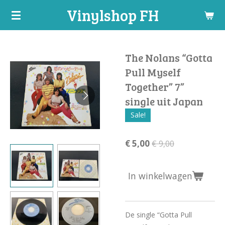
Vinylshop FH
Ga
direct
naar
de
The Nolans “Gotta
hoofdinhoud
Pull Myself
Together” 7”
single uit Japan
Sale!
€ 5,00
€ 9,00
In winkelwagen
De single “Gotta Pull