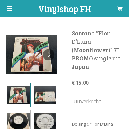
Vinylshop FH
Ga
direct
naar
de
Santana “Flor
hoofdinhoud
D’Luna
(Moonflower)” 7”
PROMO single uit
Japan
€ 15,00
Uitverkocht
De single “Flor D’Luna