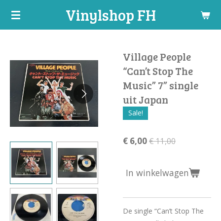
Vinylshop FH
Ga
direct
naar
de
Village People
hoofdinhoud
“Can’t Stop The
Music” 7” single
uit Japan
Sale!
€ 6,00
€ 11,00
In winkelwagen
De single “Can’t Stop The