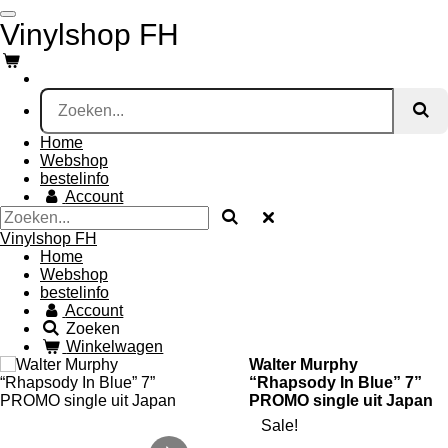
Ga
Vinylshop FH
direct
naar
de
hoofdinhoud
Home
Webshop
bestelinfo
Account
Vinylshop FH
Home
Webshop
bestelinfo
Account
Zoeken
Winkelwagen
Walter Murphy
“Rhapsody In Blue” 7”
PROMO single uit Japan
Sale!