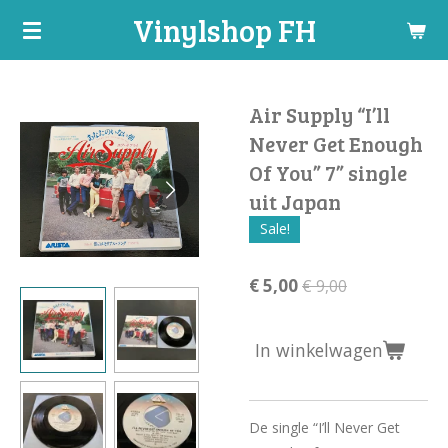
Vinylshop FH
Ga
direct
naar
de
Air Supply “I’ll
hoofdinhoud
Never Get Enough
Of You” 7” single
uit Japan
Sale!
€ 5,00
€ 9,00
In winkelwagen
De single “I’ll Never Get