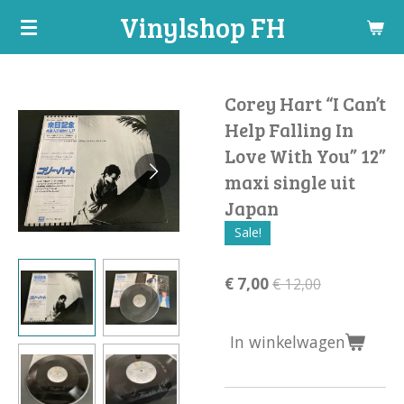
Vinylshop FH
Ga
direct
naar
de
Corey Hart “I Can’t
hoofdinhoud
Help Falling In
Love With You” 12”
maxi single uit
Japan
Sale!
€ 7,00
€ 12,00
In winkelwagen