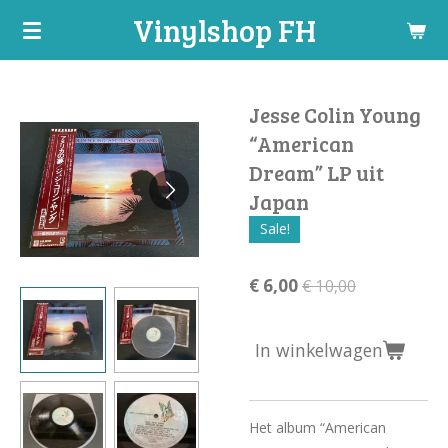
Vinylshop FH
Ga
direct
naar
de
Jesse Colin Young
hoofdinhoud
“American
Dream” LP uit
Japan
Sale!
€ 6,00
€ 10,00
In winkelwagen
Het album “American