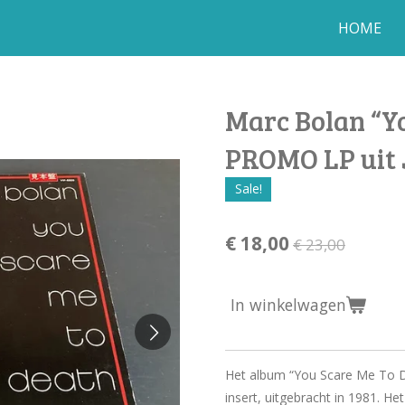
HOME
Marc Bolan “Y
PROMO LP uit
Sale!
€ 18,00
€ 23,00
In winkelwagen
Het album “You Scare Me To D
insert, uitgebracht in 1981. He