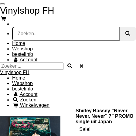
Ga
Vinylshop FH
direct
naar
de
hoofdinhoud
Home
Webshop
bestelinfo
Account
Vinylshop FH
Home
Webshop
bestelinfo
Account
Zoeken
Winkelwagen
Shirley Bassey “Never,
Never, Never” 7” PROMO
single uit Japan
Sale!