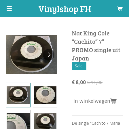
Vinylshop FH
Ga
direct
naar
de
Nat King Cole
hoofdinhoud
“Cachito” 7”
PROMO single uit
Japan
Sale!
€ 8,00
€ 11,00
In winkelwagen
De single “Cachito / Maria