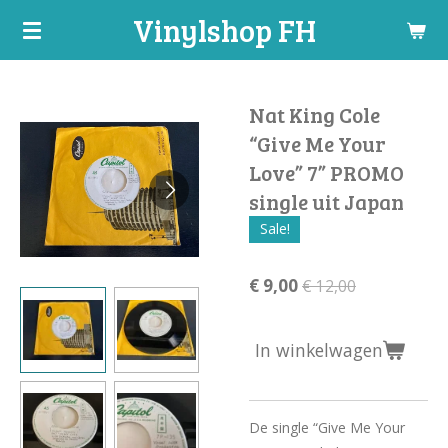
Vinylshop FH
Ga
direct
naar
de
Nat King Cole
hoofdinhoud
“Give Me Your
Love” 7” PROMO
single uit Japan
Sale!
€ 9,00
€ 12,00
In winkelwagen
De single “Give Me Your