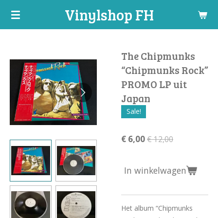
Vinylshop FH
Ga
direct
naar
de
The Chipmunks
hoofdinhoud
“Chipmunks Rock”
PROMO LP uit
Japan
Sale!
€ 6,00
€ 12,00
In winkelwagen
Het album “Chipmunks