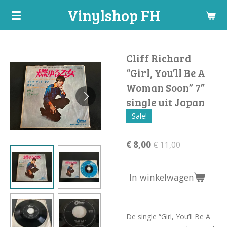
Vinylshop FH
Ga
direct
naar
de
Cliff Richard
hoofdinhoud
“Girl, You’ll Be A
Woman Soon” 7”
single uit Japan
Sale!
€ 8,00
€ 11,00
In winkelwagen
De single “Girl, You’ll Be A