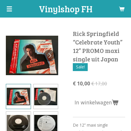
Vinylshop FH
Ga
direct
naar
de
Rick Springfield
hoofdinhoud
“Celebrate Youth”
12” PROMO maxi
single uit Japan
Sale!
€ 10,00
€ 17,00
In winkelwagen
De 12” maxi single