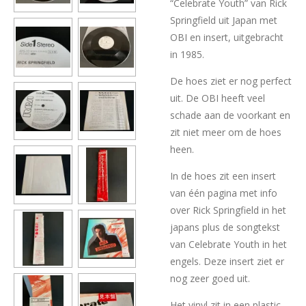
“Celebrate Youth” van Rick
Springfield uit Japan met
OBI en insert, uitgebracht
in 1985.
De hoes ziet er nog perfect
uit. De OBI heeft veel
schade aan de voorkant en
zit niet meer om de hoes
heen.
In de hoes zit een insert
van één pagina met info
over Rick Springfield in het
japans plus de songtekst
van Celebrate Youth in het
engels. Deze insert ziet er
nog zeer goed uit.
Het vinyl zit in een plastic