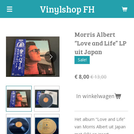
Vinylshop FH
Ga
direct
naar
de
Morris Albert
hoofdinhoud
“Love and Life” LP
uit Japan
Sale!
€ 8,00
€ 13,00
In winkelwagen
Het album “Love and Life”
van Morris Albert uit Japan