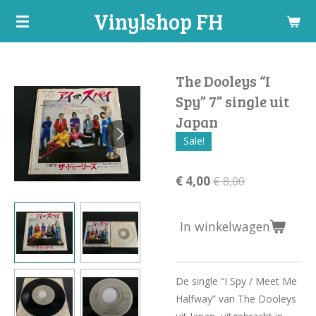
Vinylshop FH
Ga
direct
naar
de
The Dooleys “I
hoofdinhoud
Spy” 7” single uit
Japan
Sale!
€ 4,00
€ 8,00
In winkelwagen
De single “I Spy / Meet Me
Halfway” van The Dooleys