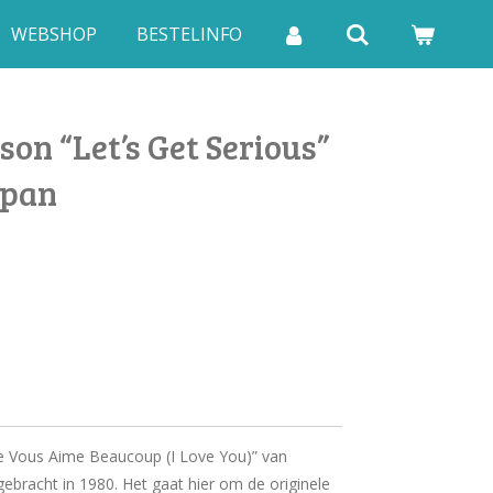
WEBSHOP
BESTELINFO
on “Let’s Get Serious”
apan
 Je Vous Aime Beaucoup (I Love You)” van
gebracht in 1980. Het gaat hier om de originele