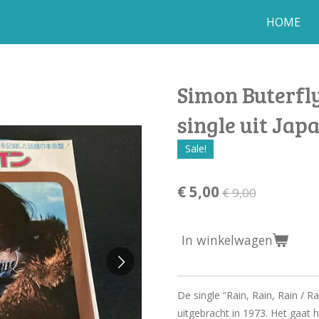
HOME
Simon Buterfly
single uit Jap
Sale!
€ 5,00
€ 9,00
In winkelwagen
De single “Rain, Rain, Rain / R
uitgebracht in 1973. Het gaat h