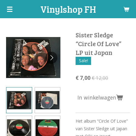
Vinylshop FH
Ga
direct
naar
de
Sister Sledge
hoofdinhoud
“Circle Of Love”
LP uit Japan
Sale!
€ 7,00
€ 12,00
In winkelwagen
Het album “Circle Of Love”
van Sister Sledge uit Japan