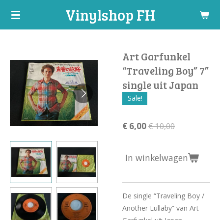
Vinylshop FH
Ga
direct
naar
de
Art Garfunkel
hoofdinhoud
“Traveling Boy” 7”
single uit Japan
Sale!
€ 6,00
€ 10,00
In winkelwagen
De single “Traveling Boy /
Another Lullaby” van Art