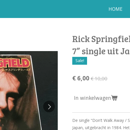
HOME
Rick Springfi
7” single uit J
Sale!
€ 6,00
€ 10,00
In winkelwagen
De single “Don’t Walk Away / S.
Japan, uitgebracht in 1984. Het