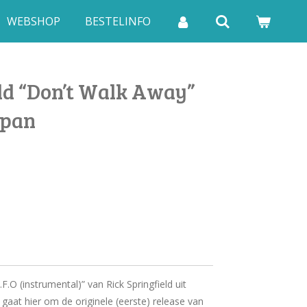
WEBSHOP
BESTELINFO
eld “Don’t Walk Away”
apan
F.O (instrumental)” van Rick Springfield uit
 gaat hier om de originele (eerste) release van