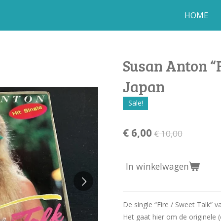
HOME
Susan Anton “Fi
Japan
Sale!
€ 6,00
€ 10,00
In winkelwagen
De single “Fire / Sweet Talk” v
Het gaat hier om de originele 