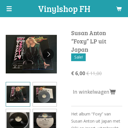
Vinylshop FH
Ga
direct
naar
de
Susan Anton
hoofdinhoud
“Foxy” LP uit
Japan
Sale!
€ 6,00
€ 11,00
In winkelwagen
Het album “Foxy” van
Susan Anton uit Japan met