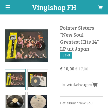
Vinylshop FH
Ga
direct
naar
de
Pointer Sisters
hoofdinhoud
“New Soul
Greatest Hits 14”
LP uit Japan
Sale!
€ 10,00
€ 17,00
In winkelwagen
Het album “New Soul