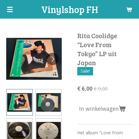
Vinylshop FH
Ga
direct
naar
de
Rita Coolidge
hoofdinhoud
“Love From
Tokyo” LP uit
Japan
Sale!
€ 6,00
€ 9,00
In winkelwagen
Het album “Love From