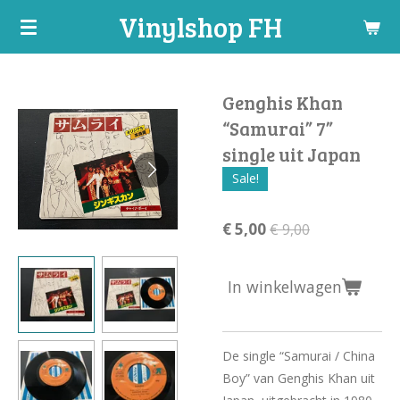
Vinylshop FH
Ga
direct
naar
de
Genghis Khan
hoofdinhoud
“Samurai” 7”
single uit Japan
Sale!
€ 5,00
€ 9,00
In winkelwagen
De single “Samurai / China
Boy” van Genghis Khan uit