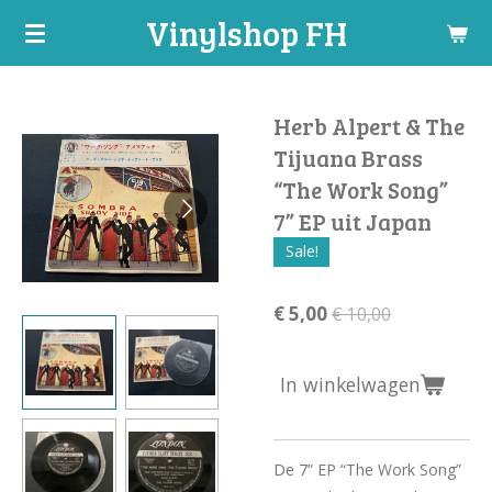
Vinylshop FH
Ga
direct
naar
de
Herb Alpert & The
hoofdinhoud
Tijuana Brass
“The Work Song”
7” EP uit Japan
Sale!
€ 5,00
€ 10,00
In winkelwagen
De 7” EP “The Work Song”