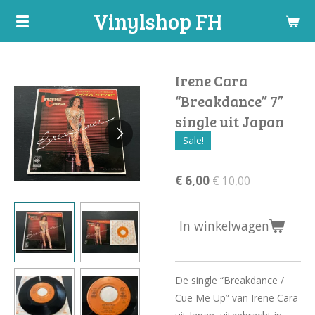
Vinylshop FH
Ga
direct
naar
de
Irene Cara
hoofdinhoud
“Breakdance” 7”
single uit Japan
Sale!
€ 6,00
€ 10,00
In winkelwagen
De single “Breakdance /
Cue Me Up” van Irene Cara