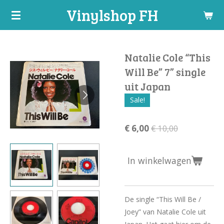
Vinylshop FH
Ga
direct
naar
de
Natalie Cole “This
hoofdinhoud
Will Be” 7” single
uit Japan
Sale!
€ 6,00
€ 10,00
In winkelwagen
De single “This Will Be /
Joey” van Natalie Cole uit