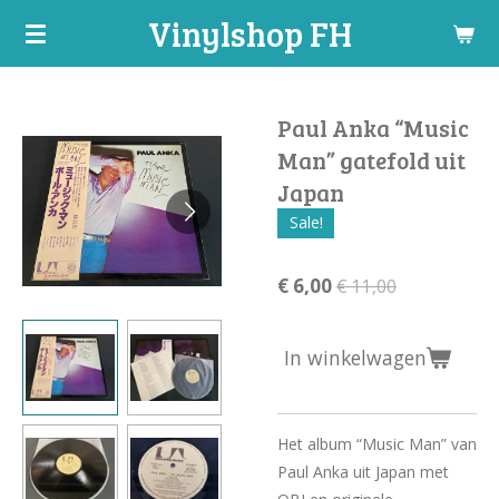
Vinylshop FH
Ga
direct
naar
de
Paul Anka “Music
hoofdinhoud
Man” gatefold uit
Japan
Sale!
€ 6,00
€ 11,00
In winkelwagen
Het album “Music Man” van
Paul Anka uit Japan met