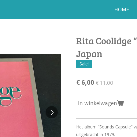
HOME
Rita Coolidge 
Japan
Sale!
€ 6,00
€ 11,00
In winkelwagen
Het album “Sounds Capsule” van
uitgebracht in 1979.