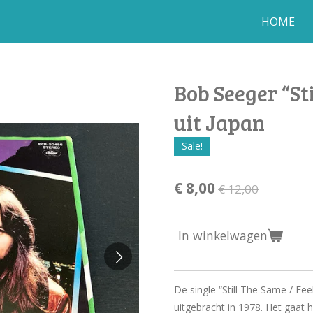
HOME
Bob Seeger “Sti
uit Japan
Sale!
€ 8,00
€ 12,00
In winkelwagen
De single “Still The Same / Fe
uitgebracht in 1978. Het gaat h