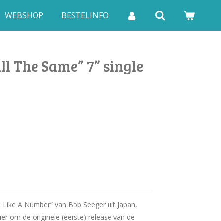
WEBSHOP
BESTELINFO
ll The Same” 7” single
el Like A Number” van Bob Seeger uit Japan,
ier om de originele (eerste) release van de